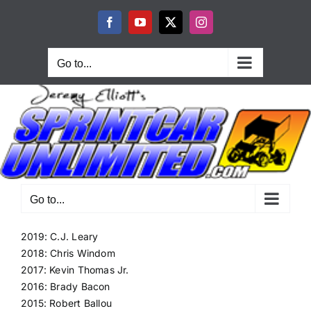
Skip
to
Facebook
YouTube
X
Instagram
content
Go to...
Go to...
2019: C.J. Leary
2018: Chris Windom
2017: Kevin Thomas Jr.
2016: Brady Bacon
2015: Robert Ballou