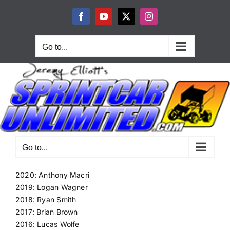
Skip
to
Facebook
YouTube
X
Instagram
content
Go to...
Go to...
2020: Anthony Macri
2019: Logan Wagner
2018: Ryan Smith
2017: Brian Brown
2016: Lucas Wolfe