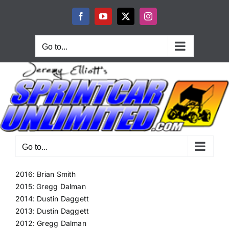
Skip
to
Facebook
YouTube
X
Instagram
content
Go to...
Go to...
2016: Brian Smith
2015: Gregg Dalman
2014: Dustin Daggett
2013: Dustin Daggett
2012: Gregg Dalman